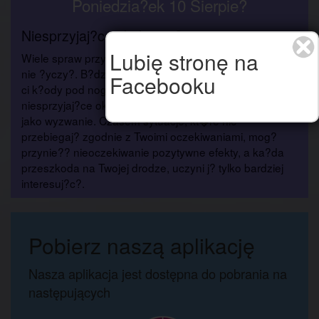
Poniedzia?ek 10 Sierpie?
Niesprzyjaj?ce okoliczno?ci
Lubię stronę na
Wiele spraw przybra?o teraz obr�t, jakiego by? sobie
nie ?yczy?. B?dziesz si? czu? tak, jakby inni podstawiali
Facebooku
ci k?ody pod nogi. Spr�buj przyj?? te widocznie
niesprzyjaj?ce okoliczno?ci ze spokojem i potraktowa?
jako wyzwanie. Czasem sytuacje, kt�re nie
przebiegaj? zgodnie z Twoimi oczekiwaniami, mog?
przynie?? nieoczekiwanie pozytywne efekty, a ka?da
przeszkoda na Twojej drodze, uczyni j? tylko bardziej
interesuj?c?.
Pobierz naszą aplikację
Nasza aplikacja jest dostępna do pobrania na
następujących