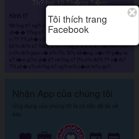
Th? hai 10 Th�ng T�m
Kinh t?
Tôi thích trang
Nh?ng tr? ng?i m� b?n c?n v??t qua ch?ng ch?t. H�y
Facebook
ch� � ??ng s? d?ng qu� m?c c�c ngu?n l?c c?a b?
n ?? ??i ph� v?i ch�ng. H�y ngh? v? nh?ng kh�
kh?n th?c s? ?ang c?n ???ng b?n ti?n b? hay khi?n b?
n t?n th?i gian v� s?c l?c. N?u kh�ng, c�c l?i g�y ra
s? l�m gi?m gi� tr? nh?ng n? l?c c?n thi?t ?? c� th?
??i ph� v?i nh?ng tr? ng?i m?t c�ch hi?u qu?.
Nhận App của chúng tôi
Ứng dụng của chúng tôi là có sẵn để tải về
sau