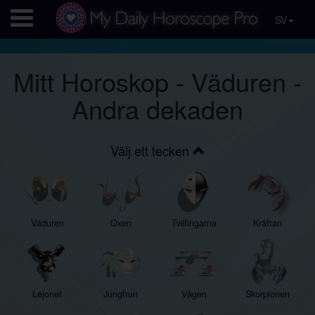
SV
Mitt Horoskop - Väduren -
Andra dekaden
Välj ett tecken
Väduren
Oxen
Tvillingarna
Kräftan
Lejonet
Jungfrun
Vågen
Skorpionen