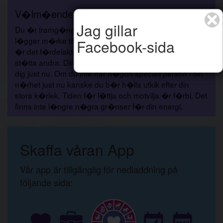
V�lm�ende
Jag gillar
Du �r framg�ngsrik p� jobbet, och �ven om ingen
l�gger m�rke till det eller visar n�gon uppskattning,
Facebook-sida
�r det f�rdelaktigt f�r dig att vara redo att hj�lpa och
st�tta andra. Dina n�ra och k�ra kommer att st�tta
dig just nu. Om du inte har n�gon speciell person i din
n�rhet just nu kanske du b�r h�lla utkik efter din
stora k�rlek. Tiden f�r l�ttja och motvilja �r f�rbi. Det
finns inte l�ngre n�gra gr�nser f�r din energi.
Skaffa våran App
Vår app är tillgänglig för nedladdning på
följande sida: