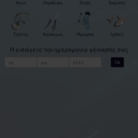
Λέων
Παρθένος
Ζυγός
Σκορπιός
Τοξότης
Αιγόκερως
Υδροχόος
Ιχθύες
Ή εισάγετε την ημερομηνία γέννησής σας
Ok