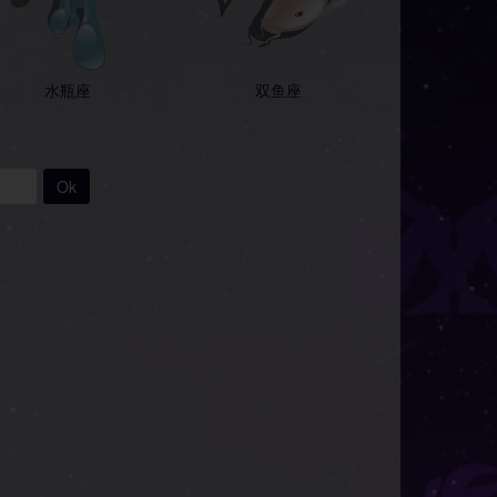
水瓶座
双鱼座
Ok