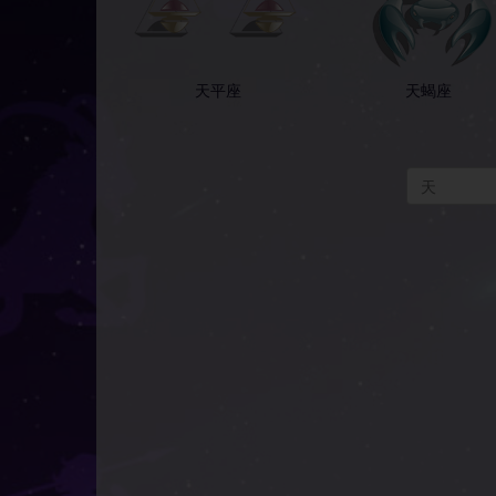
天平座
天蝎座