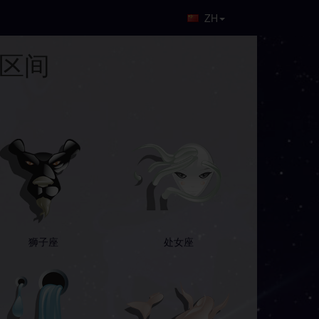
ZH
1区间
狮子座
处女座