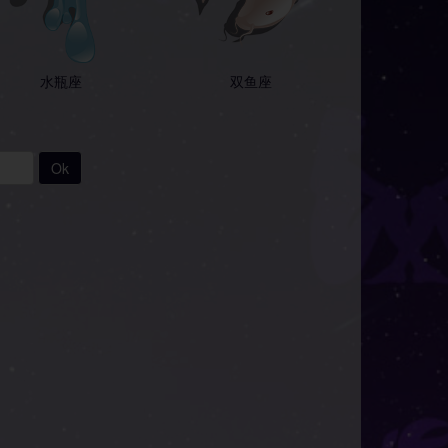
水瓶座
双鱼座
Ok