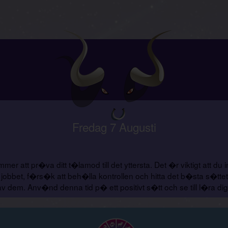
Fredag 7 Augusti
er att pr�va ditt t�lamod till det yttersta. Det �r viktigt att du
obbet, f�rs�k att beh�lla kontrollen och hitta det b�sta s�ttet
a av dem. Anv�nd denna tid p� ett positivt s�tt och se till l�ra d