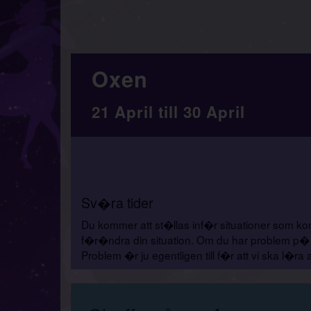
Oxen
21 April till 30 April
Sv�ra tider
Du kommer att st�llas inf�r situationer som komm
f�r�ndra din situation. Om du har problem p� j
Problem �r ju egentligen till f�r att vi ska l�r