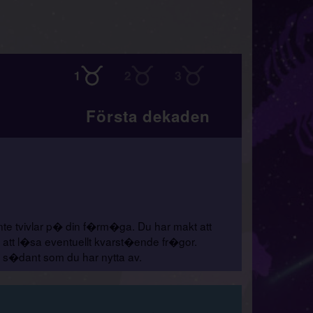
Första dekaden
 inte tvivlar p� din f�rm�ga. Du har makt att
 att l�sa eventuellt kvarst�ende fr�gor.
ig s�dant som du har nytta av.