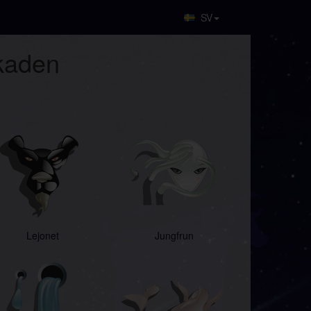
SV
ekaden
Lejonet
Jungfrun