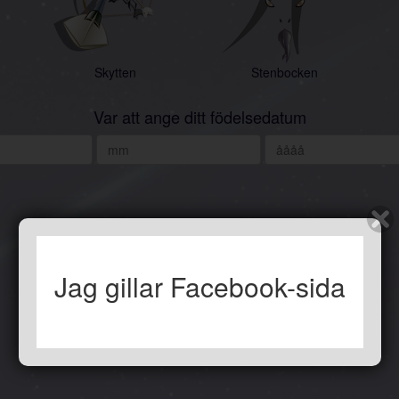
Skytten
Stenbocken
Var att ange ditt födelsedatum
Jag gillar Facebook-sida