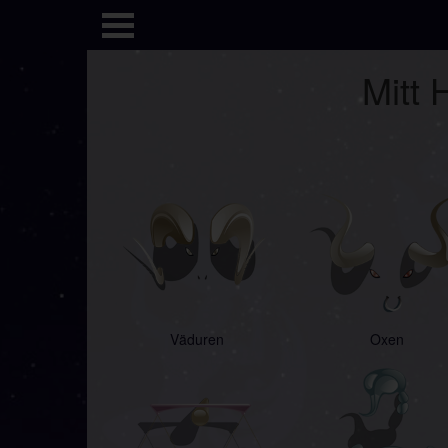
Mitt 
Väduren
Oxen