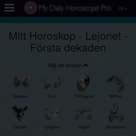
SV
Mitt Horoskop - Lejonet -
Första dekaden
Välj ett tecken
Väduren
Oxen
Tvillingarna
Kräftan
Lejonet
Jungfrun
Vågen
Skorpionen