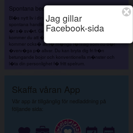
Spontana beslut
Jag gillar
Bl�s nytt liv i dina relationer med okonventionella och
spontana handlingar. Du kommer att m�rka att det inte
Facebook-sida
�r s� sv�rt. Genom att visa lite sj�lvf�rtroende
kommer du att �verraska andra p� m�nga s�tt. Du
kommer ocks� att f� m�nga f�rslag som du b�r
�verv�ga p� allvar. Du kan bryta dig fri fr�n
betungande bojor och konventionella m�nster och
l�ta din personlighet f� fritt spelrum.
Skaffa våran App
Vår app är tillgänglig för nedladdning på
följande sida: