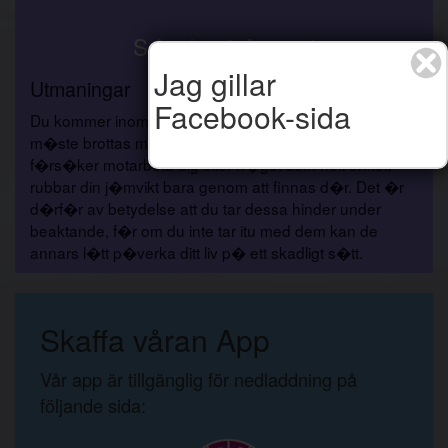
S�ndag 9 Augusti
Jag gillar
Utmaningar
Facebook-sida
Du kommer inom kort att m�ta nya utmaningar som du
m�ste brottas med. Kanske �r det n�gon som
f�rs�ker motarbeta dig eller n�got som helt enkelt
rubbar din j�mvikt bara genom att finnas d�r. Det �r
d�rf�r av betydelse att du tar dessa hinder under
beaktande, f�r om du inte tar itu med dem kan de
annars l�tt p�verka ditt liv p� ett skadligt s�tt.
Skaffa våran App
Vår app är tillgänglig för nedladdning på
följande sida: