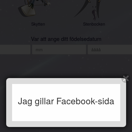
Skytten
Stenbocken
Var att ange ditt födelsedatum
Jag gillar Facebook-sida