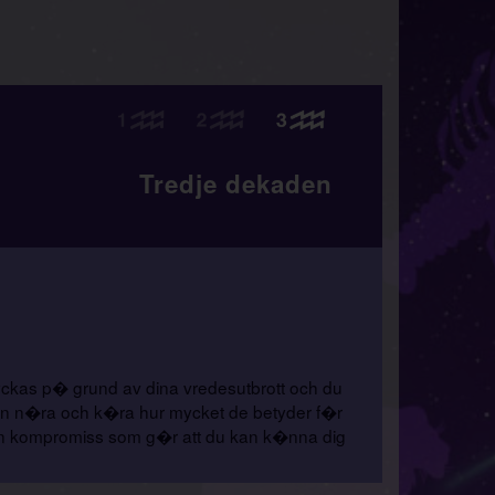
Tredje dekaden
lyckas p� grund av dina vredesutbrott och du
r din n�ra och k�ra hur mycket de betyder f�r
ta en kompromiss som g�r att du kan k�nna dig