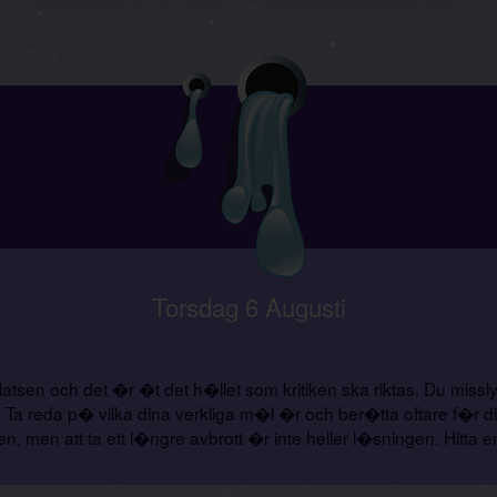
Torsdag 6 Augusti
atsen och det �r �t det h�llet som kritiken ska riktas. Du miss
dig. Ta reda p� vilka dina verkliga m�l �r och ber�tta oftare f�
en, men att ta ett l�ngre avbrott �r inte heller l�sningen. Hit