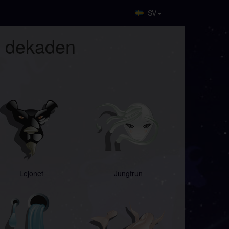
SV
e dekaden
Lejonet
Jungfrun