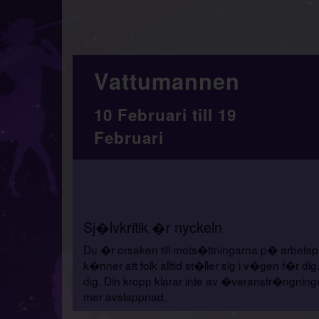
Vattumannen
10 Februari till 19
Februari
Sj�lvkritik �r nyckeln
Du �r orsaken till mots�ttningarna p� arbetspl
k�nner att folk alltid st�ller sig i v�gen f�r 
dig. Din kropp klarar inte av �veranstr�ngning
mer avslappnad.