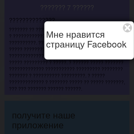
??????? 7 ??????
??????????????
??????? ?? ????? ?????????? ?????????. ???????
Мне нравится
? ???????????? ??????? ?? ??? ? ???????
страницу Facebook
??????????. ?????????????? ???? ????? ??? ????,
????? ????????? ? ?????? ?????? ?
?????????????. ?????? ????????? ?????, ??? ???
????? ????????? ? ?????. ? ?????? ????? ???????
????????????? ??????????? ????????? ????????
??????? ? ?????????? ?????????. ? ?????
????????????? ? ??????? ????? ?? ????? ???????,
??? ??? ??????? ?????? ??????.
получите наше
приложение