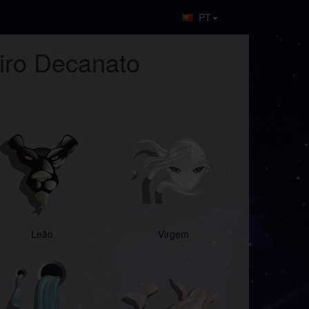
PT
eiro Decanato
Leão
Virgem