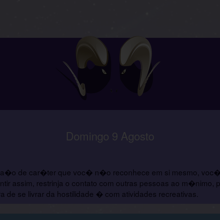
Domingo 9 Agosto
ra�o de car�ter que voc� n�o reconhece em si mesmo, voc� t
ir assim, restrinja o contato com outras pessoas ao m�nimo,
e se livrar da hostilidade � com atividades recreativas.