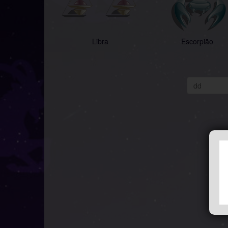
Libra
Escorpião