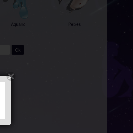
Aquário
Peixes
Ok