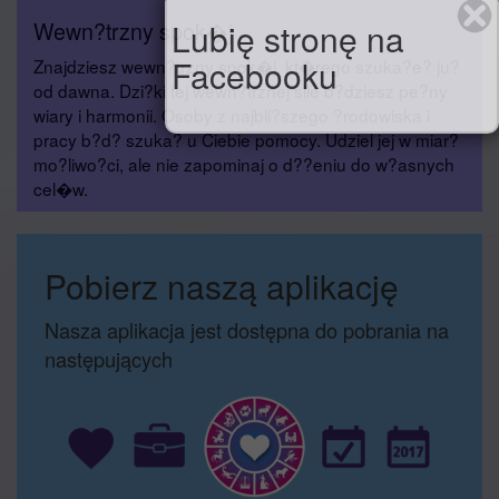
Lubię stronę na
Wewn?trzny spok�j
Facebooku
Znajdziesz wewn?trzny spok�j, kt�rego szuka?e? ju?
od dawna. Dzi?ki tej wewn?trznej sile b?dziesz pe?ny
wiary i harmonii. Osoby z najbli?szego ?rodowiska i
pracy b?d? szuka? u Ciebie pomocy. Udziel jej w miar?
mo?liwo?ci, ale nie zapominaj o d??eniu do w?asnych
cel�w.
Pobierz naszą aplikację
Nasza aplikacja jest dostępna do pobrania na
następujących