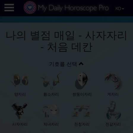
KO
나의 별점 매일 - 사자자리
- 처음 데칸
기호를 선택
양자리
황소자리
쌍둥이자리
게자리
사자자리
처녀자리
천칭자리
전갈자리