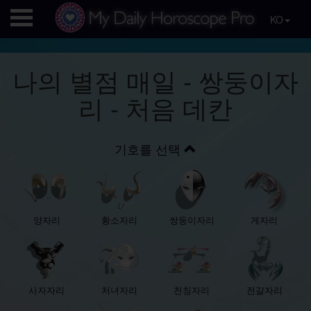
KO
나의 별점 매일 - 쌍둥이자
리 - 처음 데칸
기호를 선택
양자리
황소자리
쌍둥이자리
게자리
사자자리
처녀자리
천칭자리
전갈자리