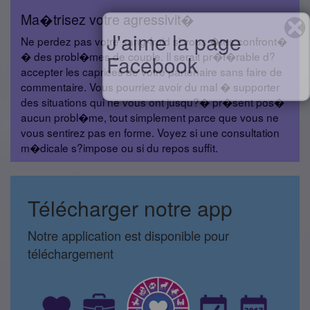
Ma�trisez votre agressivit�
J'aime la page
Ne perdez pas votre sang-froid si vous �tes confront�
� des probl�mes de couple. Il serait pr�f�rable d?
Facebook
accepter les caprices de votre partenaire sans faire de
commentaire. Vous pourriez avoir du mal � supporter
des situations qui ne vous ont jusqu?� pr�sent pos�
aucun probl�me, tout simplement parce que vous ne
vous sentirez pas en forme. Voyez si une consultation
m�dicale s?impose ou si du repos suffit.
Télécharger notre app
Notre application est disponible pour
téléchargement