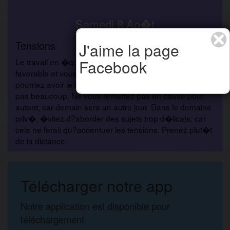
Samedi 8 Ao�t
Tensions
J'aime la page
Facebook
Le travail en �quipe pourrait ne pas vous �tre
favorable et vous exposer � des malentendus. Vous
pourriez avoir le sentiment que l?on ne vous appr�cie
pas beaucoup. Ne vous remettez pas en cause pour
autant, car demain sera un autre jour. Dans le domaine
priv�, �vitez d?aborder des sujets trop d�licats, car
cela ne ferait qu?accentuer les tensions. Prenez plut�t
de la distance.
Télécharger notre app
Notre application est disponible pour
téléchargement