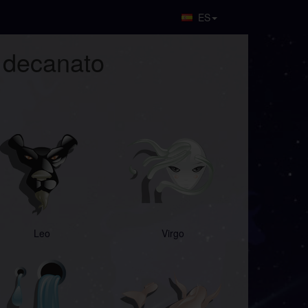
ES
o decanato
Leo
Virgo