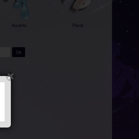
Acuario
Piscis
Ok