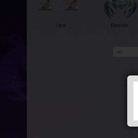
Libra
Escorpio