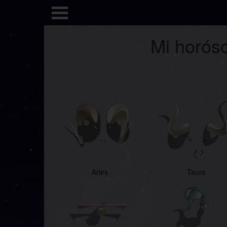
Mi horósc
Aries
Tauro