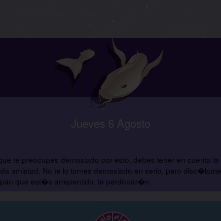
Jueves 6 Agosto
que te preocupes demasiado por esto, debes tener en cuenta la 
a amistad. No te lo tomes demasiado en serio, pero disc�lpate 
epan que est�s arrepentido, te perdonar�n.