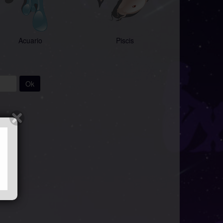
Acuario
Piscis
Ok