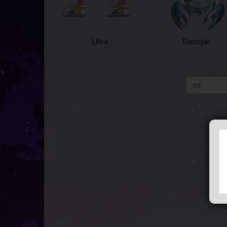
Libra
Escorpio