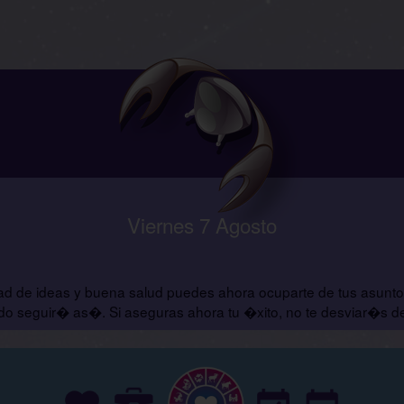
Viernes 7 Agosto
dad de ideas y buena salud puedes ahora ocuparte de tus asunto
todo seguir� as�. Si aseguras ahora tu �xito, no te desviar�s 