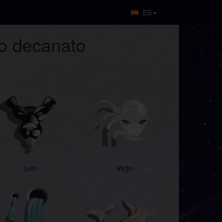
ES
do decanato
Leo
Virgo