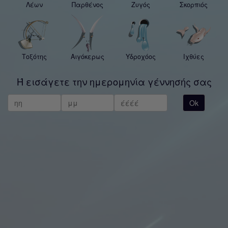
Λέων
Παρθένος
Ζυγός
Σκορπιός
Τοξότης
Αιγόκερως
Υδροχόος
Ιχθύες
Ή εισάγετε την ημερομηνία γέννησής σας
Ok