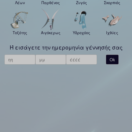
Λέων
Παρθένος
Ζυγός
Σκορπιός
Τοξότης
Αιγόκερως
Υδροχόος
Ιχθύες
Ή εισάγετε την ημερομηνία γέννησής σας
Ok