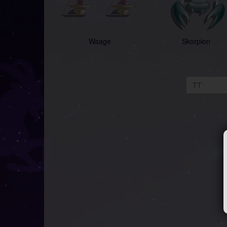
Waage
Skorpion