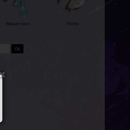
Wassermann
Fische
Ok