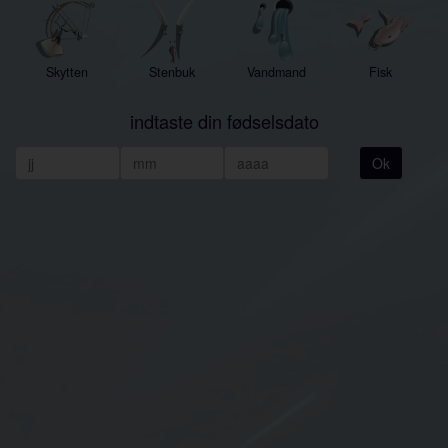
Skytten
Stenbuk
Vandmand
Fisk
indtaste din fødselsdato
Ok