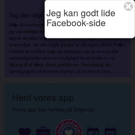
Fredag 7 August
Jeg kan godt lide
Tag det roligt
Facebook-side
N�r du konfronteres med et stigende antal uforudsete
og vanskelige begivenheder, fors�ger du f�rst at
skyde skylden p� andre mennesker, som ikke altid er
ansvarlige, da det nogle gange er din egen skyld. Pr�v
i stedet at forblive rolig og afslappet og se eventuelle
vanskeligheder som en mulighed for at finde en ny
tilgang til at l�se disse problemer. Genopdag din
fatning og du vil komme styrket ud af denne fase.
Hent vores app
Vores app kan hentes på følgende: