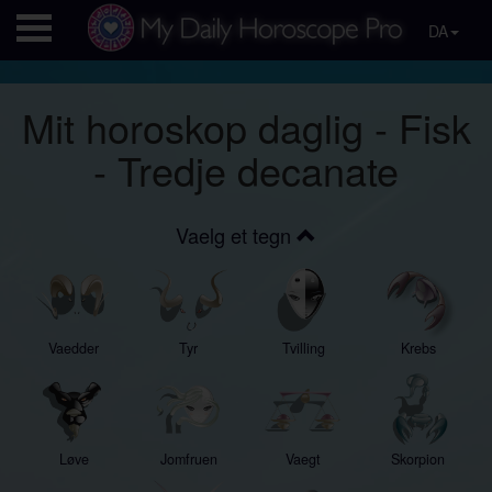
DA
Mit horoskop daglig - Fisk
- Tredje decanate
Vaelg et tegn
Vaedder
Tyr
Tvilling
Krebs
Løve
Jomfruen
Vaegt
Skorpion