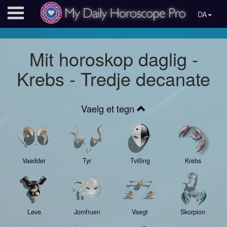
DA
Mit horoskop daglig -
Krebs - Tredje decanate
Vaelg et tegn
Vaedder
Tyr
Tvilling
Krebs
Løve
Jomfruen
Vaegt
Skorpion