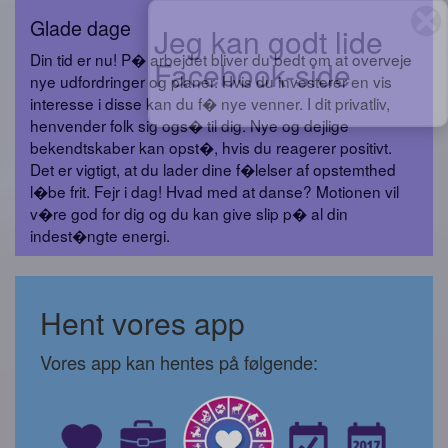
Glade dage
Jeg kan godt lide
Din tid er nu! P� arbejdet bliver du bedt om at overveje
Facebook-side
nye udfordringer og planer. Hvis du investerer en vis
interesse i disse kan du f� nye venner. I dit privatliv,
henvender folk sig ogs� til dig. Nye og dejlige
bekendtskaber kan opst�, hvis du reagerer positivt.
Det er vigtigt, at du lader dine f�lelser af opstemthed
l�be frit. Fejr i dag! Hvad med at danse? Motionen vil
v�re god for dig og du kan give slip p� al din
indest�ngte energi.
Hent vores app
Vores app kan hentes på følgende: